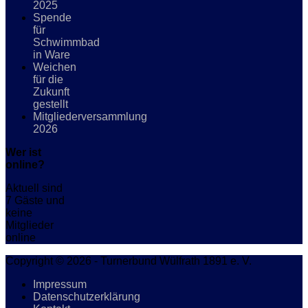
2025
Spende
für
Schwimmbad
in Ware
Weichen
für die
Zukunft
gestellt
Mitgliederversammlung
2026
Wer ist
online?
Aktuell sind
7 Gäste und
keine
Mitglieder
online
Copyright © 2026 - Turnerbund Wülfrath 1891 e. V.
Impressum
Datenschutzerklärung