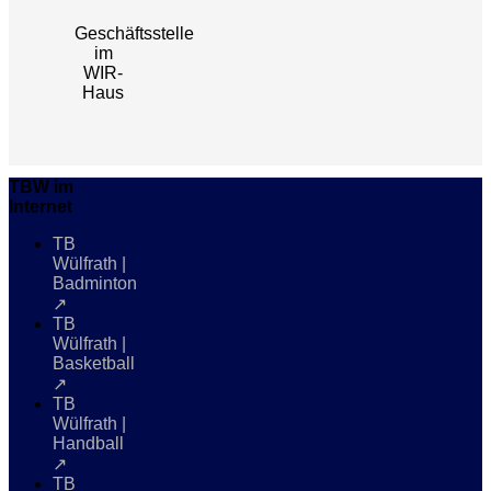
Geschäftsstelle
im
WIR-
Haus
TBW im
Internet
TB
Wülfrath |
Badminton
↗
TB
Wülfrath |
Basketball
↗
TB
Wülfrath |
Handball
↗
TB