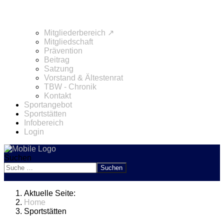
Mitgliederbereich ↗
Mitgliedschaft
Prävention
Beitrag
Satzung
Vorstand & Ältestenrat
TBW - Chronik
Kontakt
Sportangebot
Sportstätten
Infobereich
Login
Suchen
Suchen
Aktuelle Seite:
Home
Sportstätten