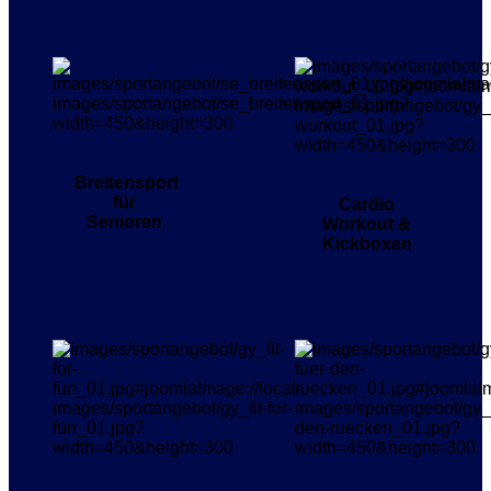
Breitensport
für
Cardio
Senioren
Workout &
Kickboxen