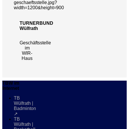
TURNERBUND
Wülfrath
Geschäftsstelle
im
WIR-
Haus
TBW im
Internet
TB
Wülfrath |
Badminton
↗
TB
Wülfrath |