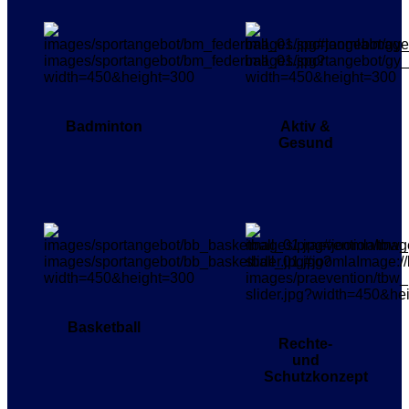
Badminton
Aktiv &
Gesund
Basketball
Rechte-
und
Schutzkonzept