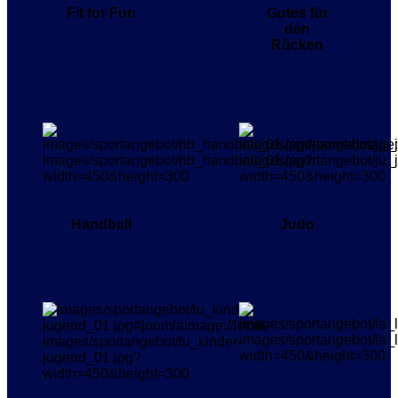
Fit for Fun
Gutes für
den
Rücken
Handball
Judo