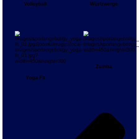
Volleyball
Wurfzwerge
Zumba
Yoga Fit