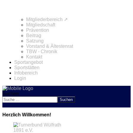
Mitgliederbereich ↗
Mitgliedschaft
Prävention
Beitrag
Satzung
Vorstand & Ältestenrat
TBW - Chronik
Kontakt
Sportangebot
Sportstätten
Infobereich
Login
Suchen
Suchen
Herzlich Willkommen!