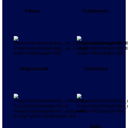
Pilates
Schwimmen
Skigymnastik
Tischtennis
Judo-