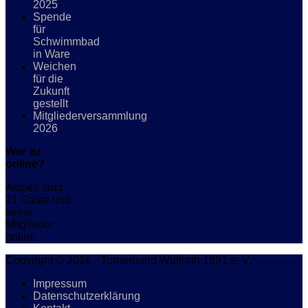
2025
Spende
für
Schwimmbad
in Ware
Weichen
für die
Zukunft
gestellt
Mitgliederversammlung
2026
Wer ist
online?
Aktuell sind
21 Gäste und
keine
Mitglieder
online
Copyright © 2026 - Turnerbund Wülfrath 1891 e. V.
Impressum
Datenschutzerklärung