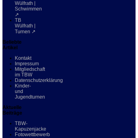
Wülfrath |
Schwimmen
↗
TB
Wülfrath |
Turnen ↗
Beliebte
Artikel
Kontakt
Impressum
Mitgliedschaft
im TBW
Datenschutzerklärung
Kinder-
und
Jugendturnen
Aktuelle
Beiträge
TBW-
Kapuzenjacke
Fotowettbewerb