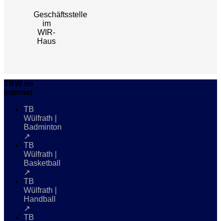
Geschäftsstelle
im
WIR-
Haus
TBW im
Internet
TB
Wülfrath |
Badminton
↗
TB
Wülfrath |
Basketball
↗
TB
Wülfrath |
Handball
↗
TB