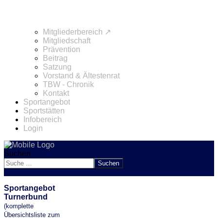
Mitgliederbereich ↗
Mitgliedschaft
Prävention
Beitrag
Satzung
Vorstand & Ältestenrat
TBW - Chronik
Kontakt
Sportangebot
Sportstätten
Infobereich
Login
Suchen
Suchen
Sportangebot
Turnerbund
(komplette
Übersichtsliste zum