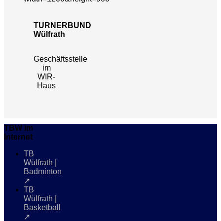
TURNERBUND
Wülfrath
Geschäftsstelle
im
WIR-
Haus
TBW im
Internet
TB
Wülfrath |
Badminton
↗
TB
Wülfrath |
Basketball
↗