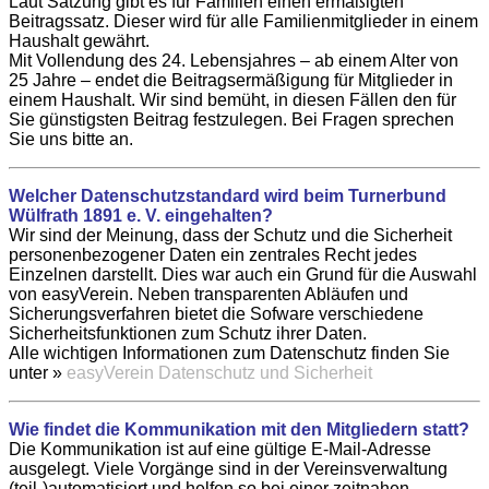
Laut Satzung gibt es für Familien einen ermäßigten
Beitragssatz. Dieser wird für alle Familienmitglieder in einem
Haushalt gewährt.
Mit Vollendung des 24. Lebensjahres – ab einem Alter von
25 Jahre – endet die Beitragsermäßigung für Mitglieder in
einem Haushalt. Wir sind bemüht, in diesen Fällen den für
Sie günstigsten Beitrag festzulegen. Bei Fragen sprechen
Sie uns bitte an.
Welcher Datenschutzstandard wird beim Turnerbund
Wülfrath 1891 e. V. eingehalten?
Wir sind der Meinung, dass der Schutz und die Sicherheit
personenbezogener Daten ein zentrales Recht jedes
Einzelnen darstellt. Dies war auch ein Grund für die Auswahl
von easyVerein. Neben transparenten Abläufen und
Sicherungsverfahren bietet die Sofware verschiedene
Sicherheitsfunktionen zum Schutz ihrer Daten.
Alle wichtigen Informationen zum Datenschutz finden Sie
unter »
easyVerein Datenschutz und Sicherheit
Wie findet die Kommunikation mit den Mitgliedern statt?
Die Kommunikation ist auf eine gültige E-Mail-Adresse
ausgelegt. Viele Vorgänge sind in der Vereinsverwaltung
(teil-)automatisiert und helfen so bei einer zeitnahen