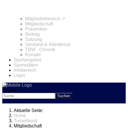
Mitgliederbereich ↗
Mitgliedschaft
Prävention
Beitrag
Satzung
Vorstand & Ältestenrat
TBW - Chronik
Kontakt
Sportangebot
Sportstätten
Infobereich
Login
Suchen
Suchen
Aktuelle Seite:
Home
Turnerbund
Mitgliedschaft