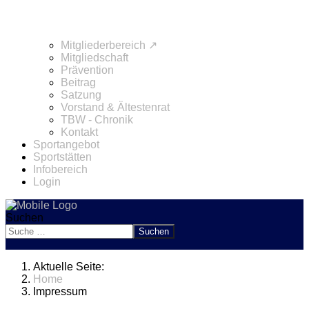
Mitgliederbereich ↗
Mitgliedschaft
Prävention
Beitrag
Satzung
Vorstand & Ältestenrat
TBW - Chronik
Kontakt
Sportangebot
Sportstätten
Infobereich
Login
Suchen
Suchen
Aktuelle Seite:
Home
Impressum