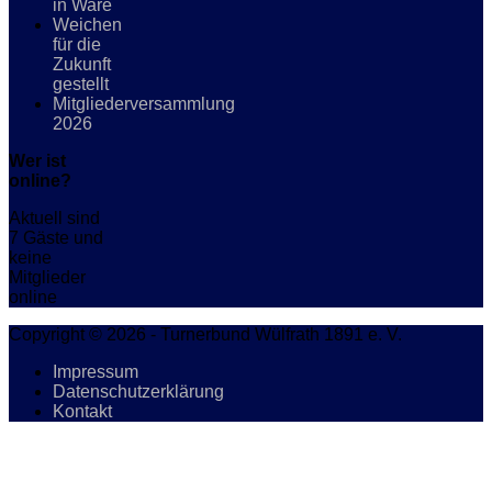
in Ware
Weichen
für die
Zukunft
gestellt
Mitgliederversammlung
2026
Wer ist
online?
Aktuell sind
7 Gäste und
keine
Mitglieder
online
Copyright © 2026 - Turnerbund Wülfrath 1891 e. V.
Impressum
Datenschutzerklärung
Kontakt