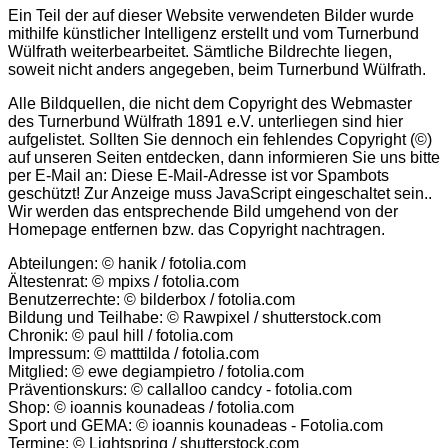
Ein Teil der auf dieser Website verwendeten Bilder wurde
mithilfe künstlicher Intelligenz erstellt und vom Turnerbund
Wülfrath weiterbearbeitet. Sämtliche Bildrechte liegen,
soweit nicht anders angegeben, beim Turnerbund Wülfrath.
Alle Bildquellen, die nicht dem Copyright des Webmaster
des Turnerbund Wülfrath 1891 e.V. unterliegen sind hier
aufgelistet. Sollten Sie dennoch ein fehlendes Copyright (©)
auf unseren Seiten entdecken, dann informieren Sie uns bitte
per E-Mail an:
Diese E-Mail-Adresse ist vor Spambots
geschützt! Zur Anzeige muss JavaScript eingeschaltet sein.
.
Wir werden das entsprechende Bild umgehend von der
Homepage entfernen bzw. das Copyright nachtragen.
Abteilungen: © hanik / fotolia.com
Ältestenrat: © mpixs / fotolia.com
Benutzerrechte: © bilderbox / fotolia.com
Bildung und Teilhabe: © Rawpixel / shutterstock.com
Chronik: © paul hill / fotolia.com
Impressum: © matttilda / fotolia.com
Mitglied: © ewe degiampietro / fotolia.com
Präventionskurs: © callalloo candcy - fotolia.com
Shop: © ioannis kounadeas / fotolia.com
Sport und GEMA: © ioannis kounadeas - Fotolia.com
Termine: © Lightspring / shutterstock.com