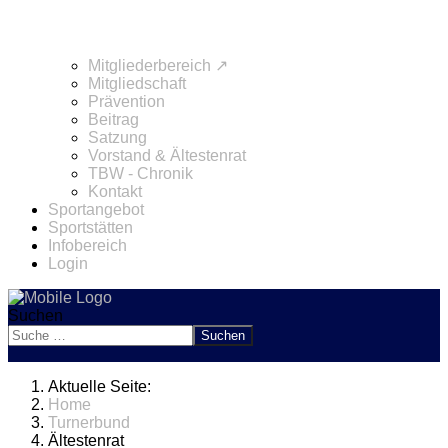
Mitgliederbereich ↗
Mitgliedschaft
Prävention
Beitrag
Satzung
Vorstand & Ältestenrat
TBW - Chronik
Kontakt
Sportangebot
Sportstätten
Infobereich
Login
Suchen
Suchen
Aktuelle Seite:
Home
Turnerbund
Ältestenrat