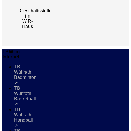
Geschäftsstelle
im
WIR-
Haus
TBW im
Internet
TB
Wülfrath |
Badminton
↗
TB
Wülfrath |
Basketball
↗
TB
Wülfrath |
Handball
↗
TB