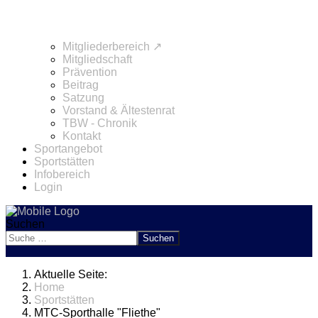
Mitgliederbereich ↗
Mitgliedschaft
Prävention
Beitrag
Satzung
Vorstand & Ältestenrat
TBW - Chronik
Kontakt
Sportangebot
Sportstätten
Infobereich
Login
Suchen
Suchen
Aktuelle Seite:
Home
Sportstätten
MTC-Sporthalle "Fliethe"