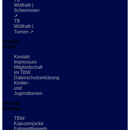
Wülfrath |
Schwimmen
↗
TB
Wülfrath |
Turnen ↗
Beliebte
Artikel
Kontakt
Impressum
Mitgliedschaft
im TBW
Datenschutzerklärung
Kinder-
und
Jugendturnen
Aktuelle
Beiträge
TBW-
Kapuzenjacke
Fotowettbewerb