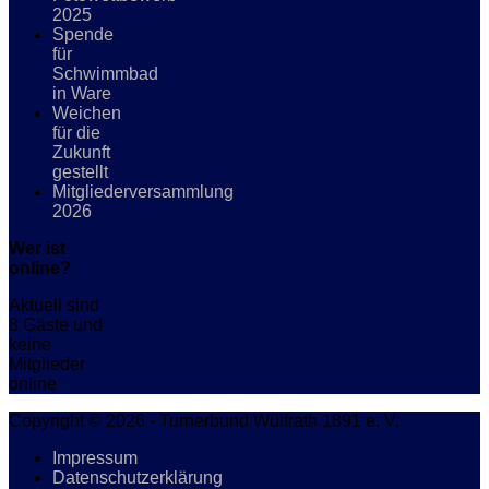
2025
Spende
für
Schwimmbad
in Ware
Weichen
für die
Zukunft
gestellt
Mitgliederversammlung
2026
Wer ist
online?
Aktuell sind
8 Gäste und
keine
Mitglieder
online
Copyright © 2026 - Turnerbund Wülfrath 1891 e. V.
Impressum
Datenschutzerklärung