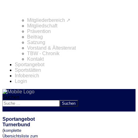
Mitgliederbereich ↗
Mitgliedschaft
Prävention
Beitrag
Satzung
Vorstand & Ältestenrat
TBW - Chronik
Kontakt
Sportangebot
Sportstätten
Infobereich
Login
Suchen
Suchen
Sportangebot
Turnerbund
(komplette
Übersichtsliste zum