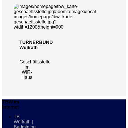
TURNERBUND
Wülfrath
Geschäftsstelle
im
WIR-
Haus
TBW im
Internet
TB
Wülfrath |
Badminton