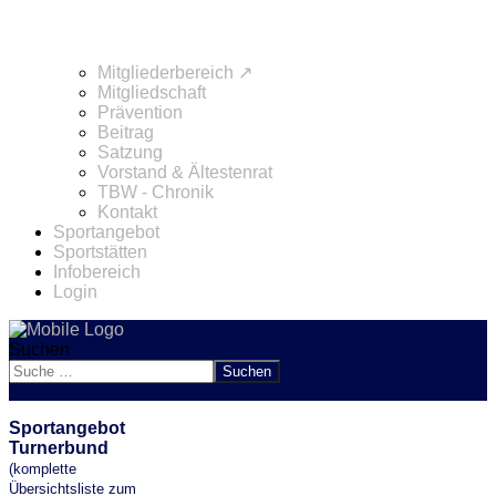
Mitgliederbereich ↗
Mitgliedschaft
Prävention
Beitrag
Satzung
Vorstand & Ältestenrat
TBW - Chronik
Kontakt
Sportangebot
Sportstätten
Infobereich
Login
Suchen
Suchen
Sportangebot
Turnerbund
(komplette
Übersichtsliste zum