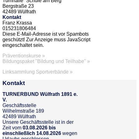
Turnhalle “Schule am Berg”
Bergstraße 23
42489 Wülfrath
Kontakt
Franz Krassa
015231806484
Diese E-Mail-Adresse ist vor Spambots
geschützt! Zur Anzeige muss JavaScript
eingeschaltet sein.
Präventionskurse »
Bildungspaket "Bildung und Teilhabe" »
Linksammlung Sportverbände »
Kontakt
TURNERBUND Wülfrath 1891 e.
V.
Geschäftsstelle
Wilhelmstraße 189
42489 Wülfrath
Unsere Geschäftsstelle ist in der
Zeit vom
03.08.2026 bis
einschließlich 14.08.2026
wegen
Urlaubs geschlossen.