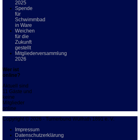
2025
Spende
für
Schwimmbad
in Ware
Weichen
für die
Zukunft
gestellt
Mitgliederversammlung
2026
Wer ist
online?
Aktuell sind
11 Gäste und
keine
Mitglieder
online
Copyright © 2026 - Turnerbund Wülfrath 1891 e. V.
Impressum
Datenschutzerklärung