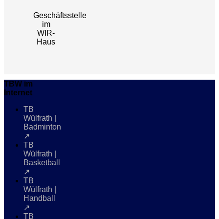
Geschäftsstelle
im
WIR-
Haus
TBW im
Internet
TB
Wülfrath |
Badminton
↗
TB
Wülfrath |
Basketball
↗
TB
Wülfrath |
Handball
↗
TB