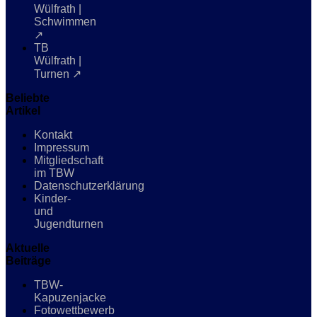
Wülfrath |
Schwimmen
↗
TB
Wülfrath |
Turnen ↗
Beliebte
Artikel
Kontakt
Impressum
Mitgliedschaft
im TBW
Datenschutzerklärung
Kinder-
und
Jugendturnen
Aktuelle
Beiträge
TBW-
Kapuzenjacke
Fotowettbewerb