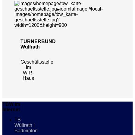
TURNERBUND
Wülfrath
Geschäftsstelle
im
WIR-
Haus
TBW im
Internet
TB
Wülfrath |
Badminton