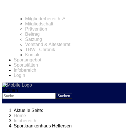
Mitgliederbereich ↗
Mitgliedschaft
Prävention
Beitrag
Satzung
Vorstand & Ältestenrat
TBW - Chronik
Kontakt
Sportangebot
Sportstätten
Infobereich
Login
Suchen
Suchen
Aktuelle Seite:
Home
Infobereich
Sportkrankenhaus Hellersen