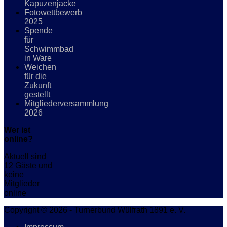
Kapuzenjacke
Fotowettbewerb
2025
Spende
für
Schwimmbad
in Ware
Weichen
für die
Zukunft
gestellt
Mitgliederversammlung
2026
Wer ist
online?
Aktuell sind
12 Gäste und
keine
Mitglieder
online
Copyright © 2026 - Turnerbund Wülfrath 1891 e. V.