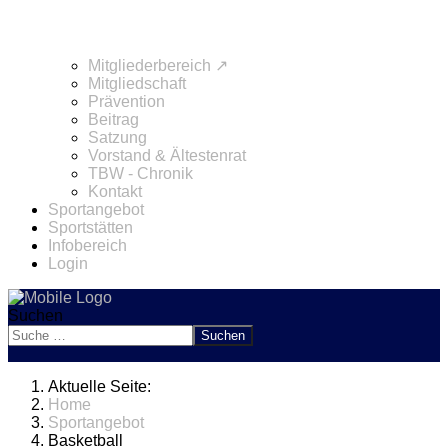
Mitgliederbereich ↗
Mitgliedschaft
Prävention
Beitrag
Satzung
Vorstand & Ältestenrat
TBW - Chronik
Kontakt
Sportangebot
Sportstätten
Infobereich
Login
Suchen
Suchen
Aktuelle Seite:
Home
Sportangebot
Basketball