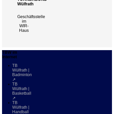
Wülfrath
Geschäftsstelle
im
WIR-
Haus
TBW im
Internet
TB
Wülfrath |
Badminton
↗
TB
Wülfrath |
Basketball
↗
TB
Wülfrath |
Handball