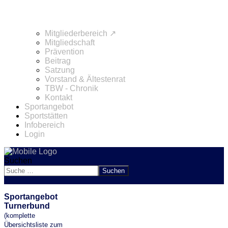
Mitgliederbereich ↗
Mitgliedschaft
Prävention
Beitrag
Satzung
Vorstand & Ältestenrat
TBW - Chronik
Kontakt
Sportangebot
Sportstätten
Infobereich
Login
Suchen
Suchen
Sportangebot
Turnerbund
(komplette
Übersichtsliste zum